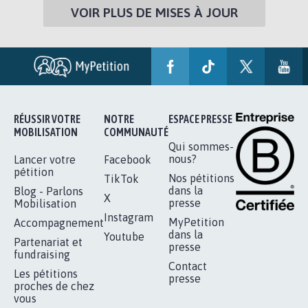
VOIR PLUS DE MISES À JOUR
RÉUSSIR VOTRE
NOTRE
ESPACE PRESSE
MOBILISATION
COMMUNAUTÉ
Qui sommes-
nous?
Lancer votre
Facebook
pétition
Nos pétitions
TikTok
dans la
Blog - Parlons
X
presse
Mobilisation
Instagram
MyPetition
Accompagnement
dans la
Youtube
Partenariat et
presse
fundraising
Contact
Les pétitions
presse
proches de chez
vous