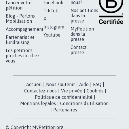
RÉUSSIR VOTRE
NOTRE
ESPACE PRESSE
MOBILISATION
COMMUNAUTÉ
Qui sommes-
nous?
Lancer votre
Facebook
pétition
Nos pétitions
TikTok
dans la
Blog - Parlons
X
presse
Mobilisation
Instagram
MyPetition
Accompagnement
dans la
Youtube
Partenariat et
presse
fundraising
Contact
Les pétitions
presse
proches de chez
vous