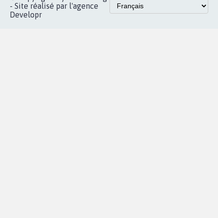
Accueil
|
Nous soutenir
|
Aide
|
FAQ
|
Contactez-nous
|
Vie privée
|
Cookies
|
Politique de confidentialité
|
Mentions légales
|
Conditions d'utilisation
|
Partenaires
© Copyright MyPetition.org
- Site réalisé par l'agence
Developr