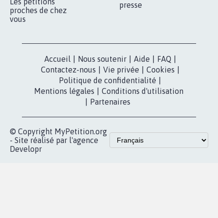
Qui sommes-
nous?
Lancer votre
Facebook
pétition
Nos pétitions
TikTok
dans la
Blog - Parlons
X
presse
Mobilisation
Instagram
MyPetition
Accompagnement
dans la
Youtube
Partenariat et
presse
fundraising
Contact
Les pétitions
presse
proches de chez
vous
Accueil
|
Nous soutenir
|
Aide
|
FAQ
|
Contactez-nous
|
Vie privée
|
Cookies
|
Politique de confidentialité
|
Mentions légales
|
Conditions d'utilisation
|
Partenaires