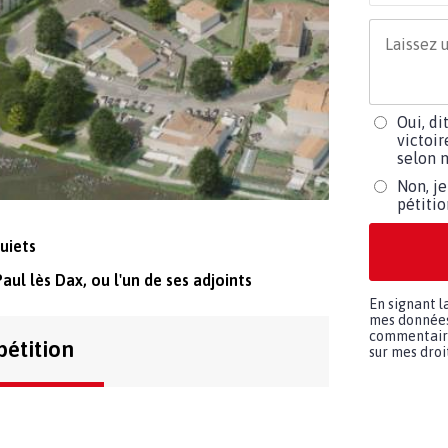
Oui, di
victoir
selon m
Non, je
pétiti
uiets
aul lès Dax, ou l'un de ses adjoints
En signant l
mes données 
commentaires
pétition
sur mes droit