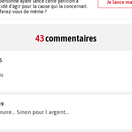
personne ayant lancé cette pétition a
Je lance ma
idé d'agir pour la cause qui la concernait.
 ferez-vous de même ?
43
commentaires
5
au
49
uire... Sinon pour l argent...