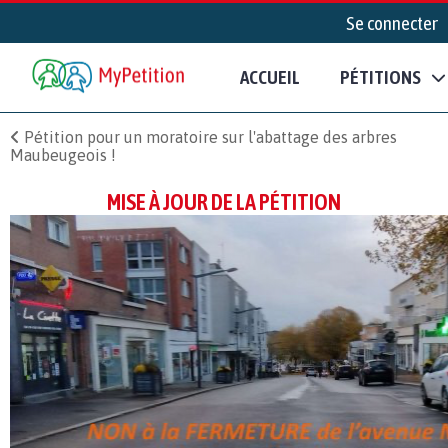
Se connecter
ACCUEIL
PÉTITIONS
Pétition pour un moratoire sur l'abattage des arbres
Maubeugeois !
MISE À JOUR DE LA PÉTITION