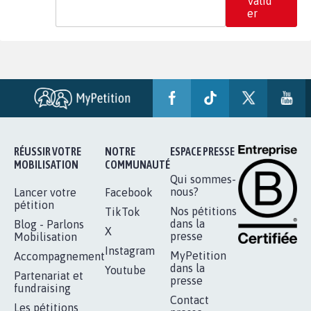
Valid
er
RÉUSSIR VOTRE
NOTRE
ESPACE PRESSE
MOBILISATION
COMMUNAUTÉ
Qui sommes-
nous?
Lancer votre
Facebook
pétition
Nos pétitions
TikTok
dans la
Blog - Parlons
X
presse
Mobilisation
Instagram
MyPetition
Accompagnement
dans la
Youtube
Partenariat et
presse
fundraising
Contact
Les pétitions