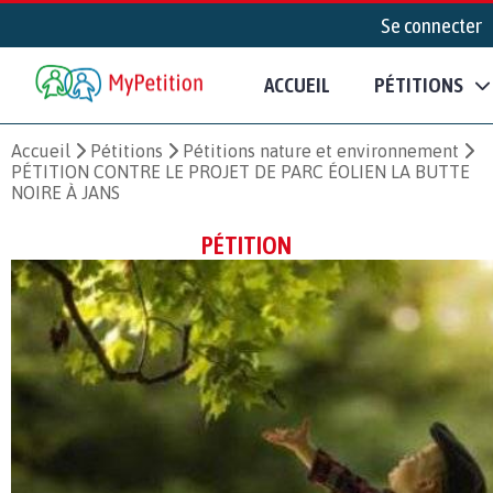
Se connecter
ACCUEIL
PÉTITIONS
Accueil
Pétitions
Pétitions nature et environnement
PÉTITION CONTRE LE PROJET DE PARC ÉOLIEN LA BUTTE
NOIRE À JANS
PÉTITION