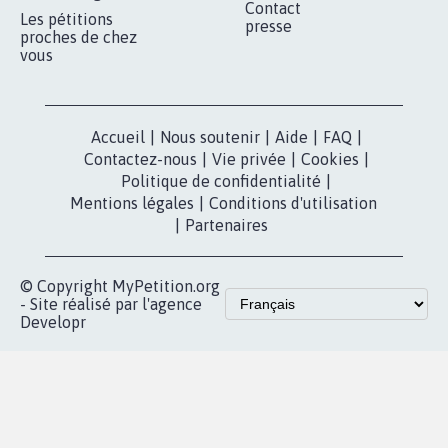
RÉUSSIR VOTRE
NOTRE
ESPACE PRESSE
MOBILISATION
COMMUNAUTÉ
Qui sommes-
nous?
Lancer votre
Facebook
pétition
Nos pétitions
TikTok
dans la
Blog - Parlons
X
presse
Mobilisation
Instagram
MyPetition
Accompagnement
dans la
Youtube
Partenariat et
presse
fundraising
Contact
Les pétitions
presse
proches de chez
vous