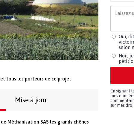
Oui, di
victoir
selon m
Non, je
pétiti
et tous les porteurs de ce projet
En signant l
mes données 
Mise à jour
commentaires
sur mes droit
e de Méthanisation SAS les grands chênes