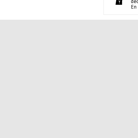
déc
En