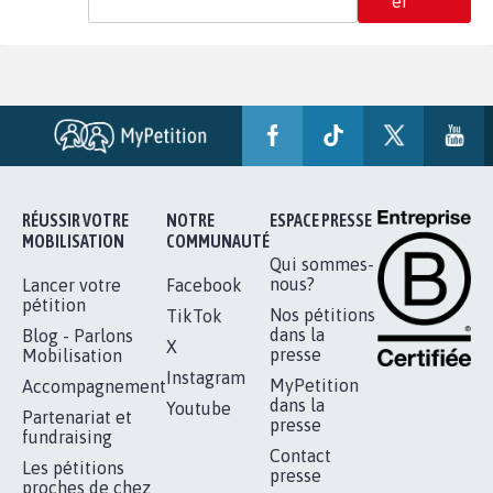
er
RÉUSSIR VOTRE
NOTRE
ESPACE PRESSE
MOBILISATION
COMMUNAUTÉ
Qui sommes-
nous?
Lancer votre
Facebook
pétition
Nos pétitions
TikTok
dans la
Blog - Parlons
X
presse
Mobilisation
Instagram
MyPetition
Accompagnement
dans la
Youtube
Partenariat et
presse
fundraising
Contact
Les pétitions
presse
proches de chez