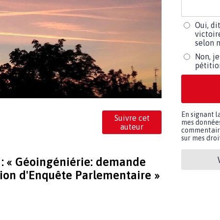
Oui, di
victoir
selon m
Non, je
pétiti
En signant l
Suivre cet
mes données 
auteur
commentaires
sur mes droit
n : « Géoingéniérie: demande
ion d'Enquête Parlementaire »