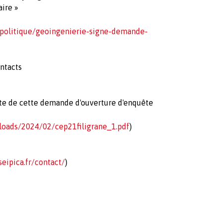
ire »
politique/geoingenierie-signe-demande-
ontacts
texte de cette demande d'ouverture d'enquête
ploads/2024/02/cep21filigrane_1.pdf
)
eipica.fr/contact/
)