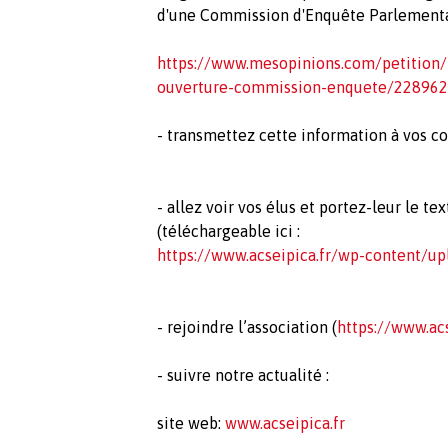
d'une Commission d'Enquête Parlementa
https://www.mesopinions.com/petition/
ouverture-commission-enquete/228962
- transmettez cette information à vos c
- allez voir vos élus et portez-leur le 
(téléchargeable ici :
https://www.acseipica.fr/wp-content/u
- rejoindre l’association (
https://www.acs
- suivre notre actualité :
site web:
www.acseipica.fr