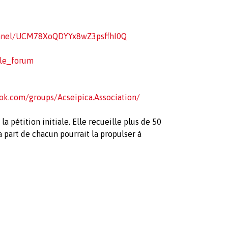
annel/UCM78XoQDYYx8wZ3psffhI0Q
_le_forum
ok.com/groups/Acseipica.Association/
a pétition initiale. Elle recueille plus de 50
 part de chacun pourrait la propulser à