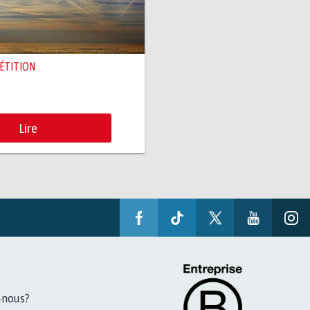
PÉTITION
Lire
-nous?