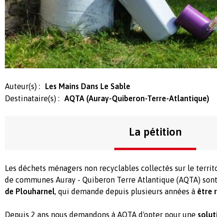
Auteur(s) :
Les Mains Dans Le Sable
Destinataire(s) :
AQTA (Auray-Quiberon-Terre-Atlantique)
La pétition
Les déchets ménagers non recyclables collectés sur le terri
de communes Auray - Quiberon Terre Atlantique (AQTA) sont 
de Plouharnel
, qui demande depuis plusieurs années à
être 
Depuis 2 ans nous demandons à AQTA d'opter pour une
solut