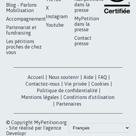
SOYONS TOUS MOBILISÉS...
16.831
signatures
Je signe
RÉUSSIR VOTRE
NOTRE
ESPACE PRESSE
MOBILISATION
COMMUNAUTÉ
Qui sommes-
nous?
Lancer votre
Facebook
pétition
Nos pétitions
TikTok
dans la
Blog - Parlons
X
presse
Mobilisation
Instagram
MyPetition
Accompagnement