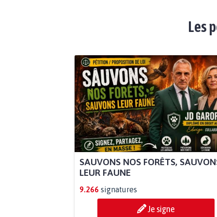
Les p
SAUVONS NOS FORÊTS, SAUVON
LEUR FAUNE
9.266
signatures
Je signe