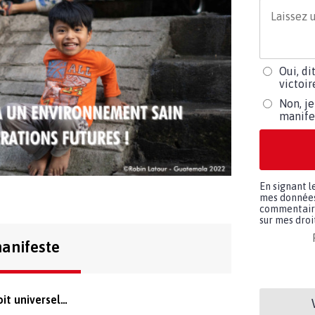
Oui, di
victoi
Non, je
manife
En signant l
mes données 
commentaires
sur mes droit
anifeste
oit universel…