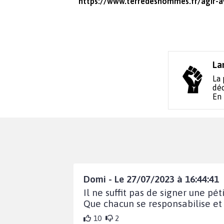
https://www.terredeshommes.fr/agir-
La
La 
déc
En
Domi - Le 27/07/2023 à 16:44:41
Il ne suffit pas de signer une pét
Que chacun se responsabilise et
10
2