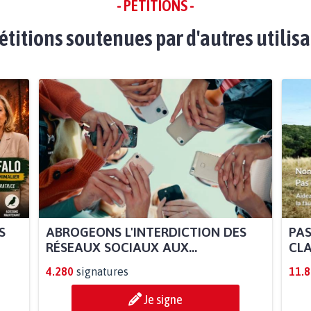
- PÉTITIONS -
étitions soutenues par d'autres utilis
S
ABROGEONS L'INTERDICTION DES
PAS
RÉSEAUX SOCIAUX AUX...
CLA
4.280
signatures
11.
Je signe