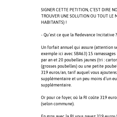
SIGNER CETTE PETITION, C’EST DIRE N
TROUVER UNE SOLUTION OU TOUT LE M
HABITANTS) !
- Qu’est ce que la Redevance Incitative 
Un forfait annuel qui assure (attentio
exemple ici avec SBA63) 15 ramassages 
par an et 20 poubelles jaunes (tri : cart
(grosses poubelles) ou une petite poubel
319 euros/an, tarif auquel vous ajouter
supplémentaire et un peu moins d’un eur
supplémentaire.
Or pour ce foyer, où la RI coûte 319 eur
(selon commune).
En gros avec la RI vous payez 319 euros/