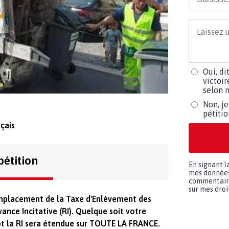
Oui, di
victoir
selon m
Non, je
pétiti
çais
pétition
En signant l
mes données 
commentaires
sur mes droit
mplacement de la Taxe d'Enlèvement des
nce Incitative (RI). Quelque soit votre
ôt la RI sera étendue sur TOUTE LA FRANCE.