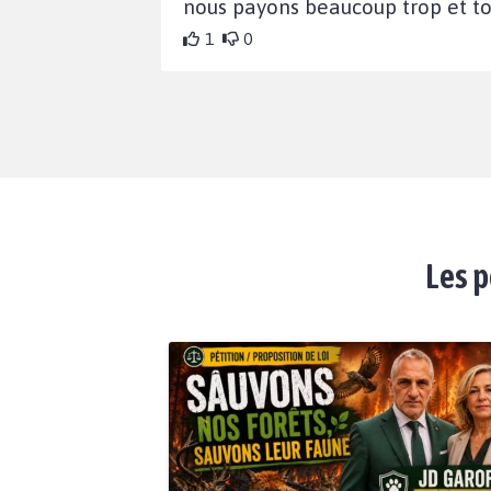
nous payons beaucoup trop et to
1
0
Les p