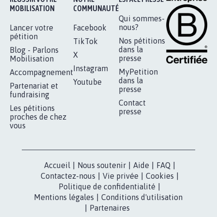
MOBILISATION
COMMUNAUTÉ
Qui sommes-
nous?
Lancer votre
Facebook
pétition
Nos pétitions
TikTok
dans la
Blog - Parlons
X
presse
Mobilisation
Instagram
MyPetition
Accompagnement
dans la
Youtube
Partenariat et
presse
fundraising
Contact
Les pétitions
presse
proches de chez
vous
Accueil
|
Nous soutenir
|
Aide
|
FAQ
|
Contactez-nous
|
Vie privée
|
Cookies
|
Politique de confidentialité
|
Mentions légales
|
Conditions d'utilisation
|
Partenaires