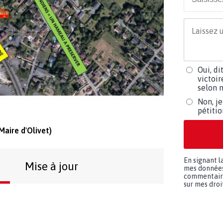
Oui, di
victoir
selon m
Non, je
pétiti
Maire d'Olivet)
En signant l
Mise à jour
mes données 
commentaires
sur mes droit