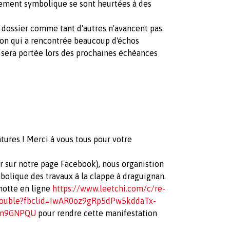
nement symbolique se sont heurtées à des
dossier comme tant d'autres n'avancent pas.
on qui a rencontrée beaucoup d'échos
) sera portée lors des prochaines échéances
tures ! Merci à vous tous pour votre
ir sur notre page Facebook), nous organistion
lique des travaux à la clappe à draguignan.
gnotte en ligne
https://www.leetchi.com/c/re-
udouble?fbclid=IwAR0oz9gRp5dPw5kddaTx-
Bn9GNPQU
pour rendre cette manifestation