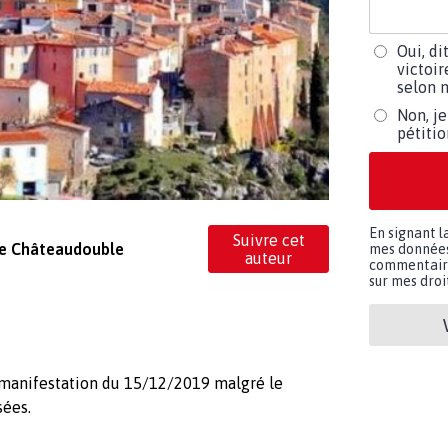
Oui, di
victoir
selon m
Non, je
pétiti
En signant l
Suivre cet
 de Châteaudouble
mes données 
auteur
commentaires
sur mes droit
manifestation du 15/12/2019 malgré le
sées.