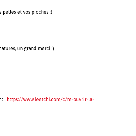
pelles et vos pioches :)
atures, un grand merci :)
r :
https://www.leetchi.com/c/re-ouvrir-la-
.