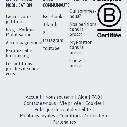
MOBILISATION
COMMUNAUTÉ
Qui sommes-
nous?
Lancer votre
Facebook
pétition
Nos pétitions
TikTok
dans la
Blog - Parlons
X
presse
Mobilisation
Instagram
MyPetition
Accompagnement
dans la
Youtube
Partenariat et
presse
fundraising
Contact
Les pétitions
presse
proches de chez
vous
Accueil
|
Nous soutenir
|
Aide
|
FAQ
|
Contactez-nous
|
Vie privée
|
Cookies
|
Politique de confidentialité
|
Mentions légales
|
Conditions d'utilisation
|
Partenaires