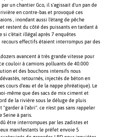
 par un chantier Gco, il s'agissait d'un pan de
a rivière en contre-bas et provoqué ces
aions , inondant aussi l'étang de pêche
et restent du côté des puissants en tardant à
si c'était illégal après 7 enquêtes
 recours effectifs étaient interrompus par des
ldozers avancent à très grande vitesse pour
 ce couloir à camions polluants de 40.000
lution et des bouchons intensifs nous
 dévastés, retournés, injectés de béton en
es cours d'eau et de la nappe phréatique). Le
moi-même que des sacs de mix ciment et
rd de la rivière sous le déluge de pluis
"garder à l'abri". ce n'est pas sans rappeler
 Seine à paris.
 dû être interrompues par les zadistes et
deux manifestants le préfet envoie 5
 suréquipés de grenades LBD pour inquiéter