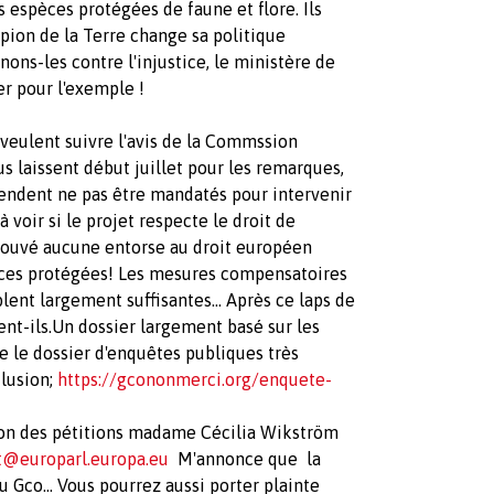
s espèces protégées de faune et flore. Ils
mpion de la Terre change sa politique
ons-les contre l'injustice, le ministère de
er pour l'exemple !
 veulent suivre l'avis de la Commssion
s laissent début juillet pour les remarques,
tendent ne pas être mandatés pour intervenir
 voir si le projet respecte le droit de
trouvé aucune entorse au droit européen
èces protégées! Les mesures compensatoires
ent largement suffisantes... Après ce laps de
ent-ils.Un dossier largement basé sur les
re le dossier d'enquêtes publiques très
clusion;
https://gcononmerci.org/enquete-
ion des pétitions madame Cécilia Wikström
at@europarl.europa.eu
M'annonce que la
Gco... Vous pourrez aussi porter plainte