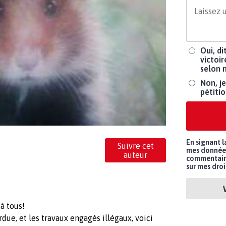
Oui, di
victoi
selon 
Non, je
pétiti
En signant l
Suivre cet
mes données 
auteur
commentaires
sur mes droi
à tous!
erdue, et les travaux engagés illégaux, voici