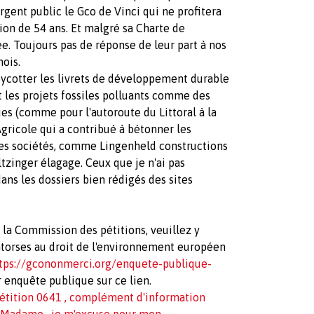
rgent public le Gco de Vinci qui ne profitera
ion de 54 ans. Et malgré sa Charte de
ée. Toujours pas de réponse de leur part à nos
ois.
boycotter les livrets de développement durable
t les projets fossiles polluants comme des
es (comme pour l'autoroute du Littoral à la
Agricole qui a contribué à bétonner les
tres sociétés, comme Lingenheld constructions
ltzinger élagage. Ceux que je n'ai pas
ns les dossiers bien rédigés des sites
 la Commission des pétitions, veuillez y
torses au droit de l'environnement européen
tps://gcononmerci.org/enquete-publique-
 enquête publique sur ce lien.
étition 0641 , complément d'information
 Madame,
je m'excuse pour mon