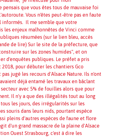
 pensais que vous êtes tous de mauvaise foi
'autoroute. Vous n'êtes peut-être pas en faute
al informés. Il me semble que votre
ris les enjeux malhonnêtes de Vinci comme
publiques résumées (sur le lien bleu, accès
nde de lire)
Sur le site de la préfecture, que
nstruire sur les zones humides", et on
ier d'enquêtes publiques. Le préfet a pris
t 2018, pour débuter les chantiers Gco
 pas jugé les recours d'Alsace Nature. Ils n'ont
 avaient déjà entamé les travaux en bâclant
e secteur avec 5% de fouilles alors que pour
nt. Il n'y a que des illégalités tout au long
tous les jours, des irrégularités sur les
s souris dans leurs nids, pourtant espèce
ssi pleins d'autres espèces de faune et flore
'agit d'un grand massacre de la plaine d'Alsace
ion Ouest Strasbourg, c'est à dire les