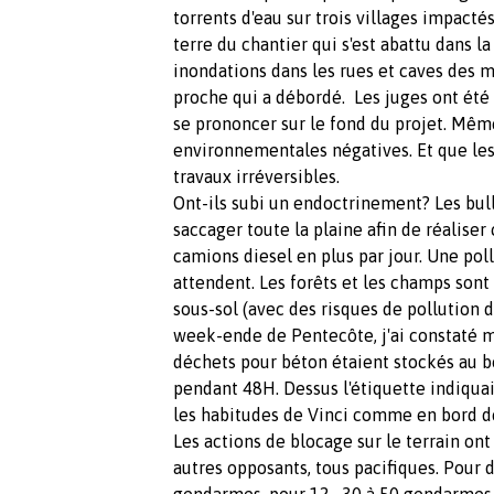
torrents d'eau sur trois villages impactés
terre du chantier qui s'est abattu dans l
inondations dans les rues et caves des m
proche qui a débordé. Les juges ont été 
se prononcer sur le fond du projet. Même 
environnementales négatives. Et que les
travaux irréversibles.
Ont-ils subi un endoctrinement? Les bul
saccager toute la plaine afin de réaliser
camions diesel en plus par jour. Une pol
attendent. Les forêts et les champs sont
sous-sol (avec des risques de pollution d
week-ende de Pentecôte, j'ai constaté 
déchets pour béton étaient stockés au bo
pendant 48H. Dessus l'étiquette indiquait 
les habitudes de Vinci comme en bord de
Les actions de blocage sur le terrain ont
autres opposants, tous pacifiques. Pour 
gendarmes, pour 12 , 30 à 50 gendarmes