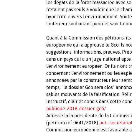
les dégâts de la forêt massacrée avec se
n'étaient pas seuls à vouloir que le cha
hypocrite envers l'environnement. Souten
l'intérieur souhaitant punir et sanctionn
Quant à la Commission des pétitions, ils
européenne qui a approuvé le Gco. ls nou
suggestions, informations, preuves. Pré
dans un pays qui a un juge national apte à
l'environnement européen. Or ils n'ont 
concernant l'environnement ou les esp
annoncées par le constructeur leur sembl
temps, "le dossier Gco sera clos" annonc
sables mouvants de la falsification. Reli
instructif, clair et concis dans cette con
publique-2018-dossier-gco/
Adresse la la présidente de la Commiss
(pétition réf 0641/2018)
peti-secretari
Commission européenne est favorable au 