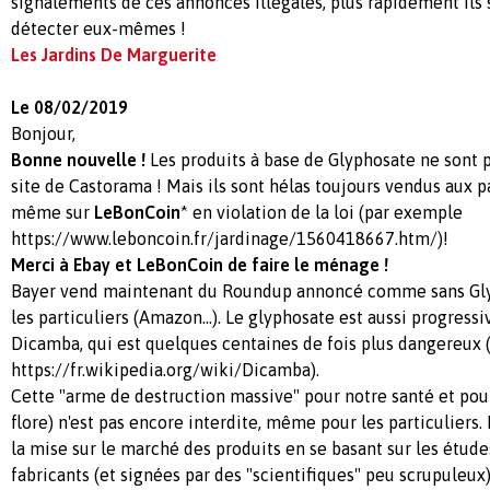
signalements de ces annonces illégales, plus rapidement ils 
détecter eux-mêmes !
Les Jardins De Marguerite
Le 08/02/2019
Bonjour,
Bonne nouvelle !
Les produits à base de Glyphosate ne sont p
site de Castorama ! Mais ils sont hélas toujours vendus aux p
même sur
LeBonCoin
* en violation de la loi (par exemple
https://www.leboncoin.fr/jardinage/1560418667.htm/)!
Merci à Ebay et LeBonCoin de faire le ménage !
Bayer vend maintenant du Roundup annoncé comme sans Gly
les particuliers (Amazon...). Le glyphosate est aussi progres
Dicamba, qui est quelques centaines de fois plus dangereux 
https://fr.wikipedia.org/wiki/Dicamba).
Cette "arme de destruction massive" pour notre santé et pour
flore) n'est pas encore interdite, même pour les particuliers
la mise sur le marché des produits en se basant sur les étude
fabricants (et signées par des "scientifiques" peu scrupuleux)