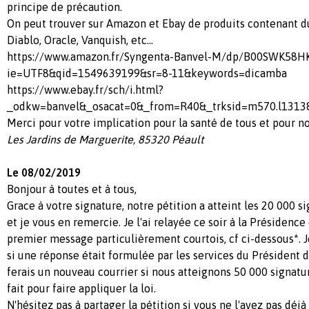
principe de précaution.
On peut trouver sur Amazon et Ebay de produits contenant d
Diablo, Oracle, Vanquish, etc...
https://www.amazon.fr/Syngenta-Banvel-M/dp/B00SWK58HK
ie=UTF8&qid=1549639199&sr=8-11&keywords=dicamba
https://www.ebay.fr/sch/i.html?
_odkw=banvel&_osacat=0&_from=R40&_trksid=m570.l131
Merci pour votre implication pour la santé de tous et pour 
Les Jardins de Marguerite, 85320 Péault
Le 08/02/2019
Bonjour à toutes et à tous,
Grace à votre signature, notre pétition a atteint les 20 000 
et je vous en remercie. Je l'ai relayée ce soir à la Présidenc
premier message particulièrement courtois, cf ci-dessous*. J
si une réponse était formulée par les services du Président d
ferais un nouveau courrier si nous atteignons 50 000 signatures
fait pour faire appliquer la loi.
N'hésitez pas à partager la pétition si vous ne l'avez pas déjà