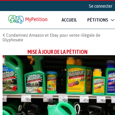
Se connecter
ACCUEIL
PÉTITIONS
Condamnez Amazon et Ebay pour vente illégale de
Glyphosate
MISE À JOUR DE LA PÉTITION