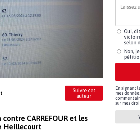
Oui, di
victoir
selon m
Non, je
pétiti
En signant l
Suivre cet
rt
mes données 
auteur
commentaires
sur mes droit
on contre CARREFOUR et les
 Heillecourt