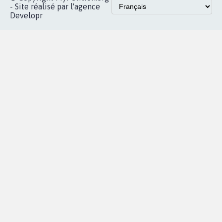
Instagram
MyPetition
Accompagnement
dans la
Youtube
Partenariat et
presse
fundraising
Contact
Les pétitions
presse
proches de chez
vous
Accueil
|
Nous soutenir
|
Aide
|
FAQ
|
Contactez-nous
|
Vie privée
|
Cookies
|
Politique de confidentialité
|
Mentions légales
|
Conditions d'utilisation
|
Partenaires
© Copyright MyPetition.org
- Site réalisé par l'agence
Developr