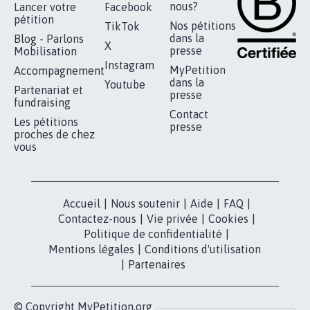
AGRESSION DE MON FILS THÉO :
SOYONS TOUS MOBILISÉS...
16.840
signatures
Je signe
RÉUSSIR VOTRE
NOTRE
ESPACE PRESSE
MOBILISATION
COMMUNAUTÉ
Qui sommes-
nous?
Lancer votre
Facebook
pétition
Nos pétitions
TikTok
dans la
Blog - Parlons
X
presse
Mobilisation