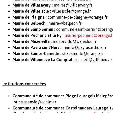
Mairie de Villasavary :
mairie@villasavary.fr
Mairie de Villesiscle :
villesiscle@orange.fr
Mairie de Plaigne :
commune-de-plaigne@orange.fr
Mairie de Belpech :
maire@belpech.fr
Mairie de Saint-Sernin :
commune-saint-sernin@orange
Mairie de Pécharic et le Py :
mairie-pecharic@orange.f
Mairie de Mézerville :
mezerville@wanadoo.fr
Mairie de Payra sur l’Hers :
mairie@payrasurlhers.fr
Mairie de Sainte-Camelle :
ste.camelle@orange.fr
Mairie de Villeneuve La Comptal :
accueil@villeneuve-
Institutions concernées
Communauté de communes Piège Lauragais Malepèr
brice.asensio@ccplm.fr
Communauté de communes Castelnaudary Lauragais A