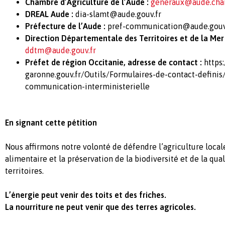
Chambre d’Agriculture de l’Aude :
generaux@aude.cham
DREAL Aude :
dia-slamt@aude.gouv.fr
Préfecture de l’Aude :
pref-communication@aude.gouv
Direction Départementale des Territoires et de la Mer
ddtm@aude.gouv.fr
Préfet de région Occitanie, adresse de contact :
https
garonne.gouv.fr/Outils/Formulaires-de-contact-definis
communication-interministerielle
En signant cette pétition
Nous affirmons notre volonté de défendre l’agriculture local
alimentaire et la préservation de la biodiversité et de la qua
territoires.
L’énergie peut venir des toits et des friches.
La nourriture ne peut venir que des terres agricoles.