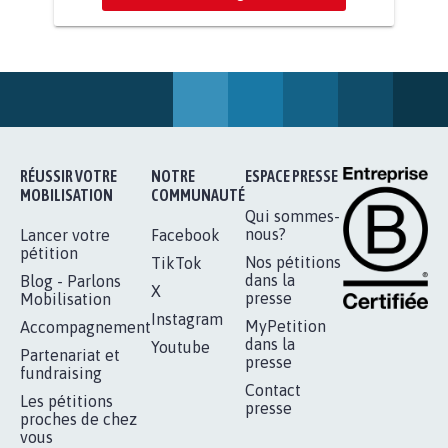
STOP AU PROJET AGRIVOLTAÏQUE
AUTOUR DE LA SOURCE...
11.278
signatures
Je signe
AGRESSION DE MON FILS THÉO :
SOYONS TOUS MOBILISÉS...
16.831
signatures
Je signe