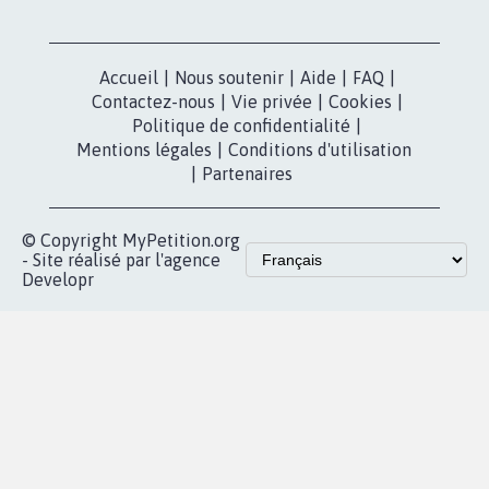
RÉUSSIR VOTRE
NOTRE
ESPACE PRESSE
MOBILISATION
COMMUNAUTÉ
Qui sommes-
nous?
Lancer votre
Facebook
pétition
Nos pétitions
TikTok
dans la
Blog - Parlons
X
presse
Mobilisation
Instagram
MyPetition
Accompagnement
dans la
Youtube
Partenariat et
presse
fundraising
Contact
Les pétitions
presse
proches de chez
vous
Accueil
|
Nous soutenir
|
Aide
|
FAQ
|