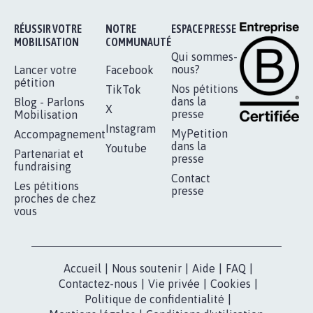
RÉUSSIR VOTRE
NOTRE
ESPACE PRESSE
MOBILISATION
COMMUNAUTÉ
Qui sommes-
nous?
Lancer votre
Facebook
pétition
Nos pétitions
TikTok
dans la
Blog - Parlons
X
presse
Mobilisation
Instagram
MyPetition
Accompagnement
dans la
Youtube
Partenariat et
presse
fundraising
Contact
Les pétitions
presse
proches de chez
vous
Accueil
|
Nous soutenir
|
Aide
|
FAQ
|
Contactez-nous
|
Vie privée
|
Cookies
|
Politique de confidentialité
|