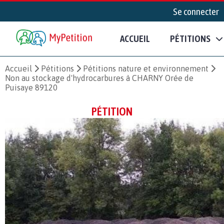
Se connecter
ACCUEIL
PÉTITIONS
Accueil
Pétitions
Pétitions nature et environnement
Non au stockage d'hydrocarbures à CHARNY Orée de
Puisaye 89120
PÉTITION