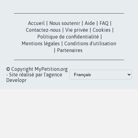
Nos pétitions
TikTok
dans la
Blog - Parlons
X
presse
Mobilisation
Instagram
MyPetition
Accompagnement
dans la
Youtube
Partenariat et
presse
fundraising
Contact
Les pétitions
presse
proches de chez
vous
Accueil
|
Nous soutenir
|
Aide
|
FAQ
|
Contactez-nous
|
Vie privée
|
Cookies
|
Politique de confidentialité
|
Mentions légales
|
Conditions d'utilisation
|
Partenaires
© Copyright MyPetition.org
- Site réalisé par l'agence
Developr