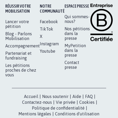
Je signe
RÉUSSIR VOTRE
NOTRE
ESPACE PRESSE
MOBILISATION
COMMUNAUTÉ
Qui sommes-
nous?
Lancer votre
Facebook
pétition
Nos pétitions
TikTok
dans la
Blog - Parlons
X
presse
Mobilisation
Instagram
MyPetition
Accompagnement
dans la
Youtube
Partenariat et
presse
fundraising
Contact
Les pétitions
presse