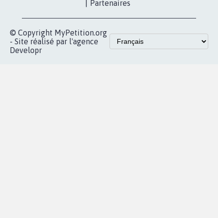
proches de chez
vous
Accueil
|
Nous soutenir
|
Aide
|
FAQ
|
Contactez-nous
|
Vie privée
|
Cookies
|
Politique de confidentialité
|
Mentions légales
|
Conditions d'utilisation
|
Partenaires
© Copyright MyPetition.org
- Site réalisé par l'agence
Developr