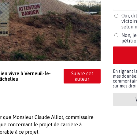
Oui, di
victoir
selon m
Non, je
pétiti
En signant l
en vivre à Verneuil-le-
Suivre cet
mes données 
Richelieu
auteur
commentaires
sur mes droit
 que Monsieur Claude Alliot, commissaire
ue concernant le projet de carrière à
orable à ce projet.