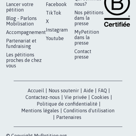
RÉUSSIR VOTRE
NOTRE
ESPACE PRESSE
MOBILISATION
COMMUNAUTÉ
Qui sommes-
nous?
Lancer votre
Facebook
pétition
Nos pétitions
TikTok
dans la
Blog - Parlons
X
presse
Mobilisation
Instagram
MyPetition
Accompagnement
dans la
Youtube
Partenariat et
presse
fundraising
Contact
Les pétitions
presse
proches de chez
vous