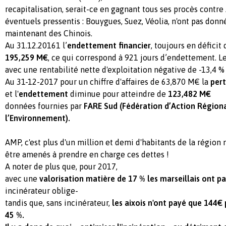
recapitalisation, serait-ce en gagnant tous ses procès contr
éventuels pressentis : Bouygues, Suez, Véolia, n'ont pas donné 
maintenant des Chinois.
Au 31.12.20161 l’
endettement financier
, toujours en déficit
195,259
M€
, ce qui correspond à 921 jours d’endettement. Le
avec une rentabilité nette d'exploitation négative de -13,4 %
Au 31-12-2017 pour un chiffre d'affaires de 63,870 M€ la
pert
et l'
endettement
diminue pour atteindre de
123,482
M€
données fournies par
FARE Sud
(
Fédération d’Action Région
l’Environnement
).
AMP, c'est plus d'un million et demi d'habitants de la région 
être amenés à prendre en charge ces dettes !
A noter de plus que, pour 2017,
avec une
valorisation matière de 17 % les marseillais ont 
incinérateur oblige-
tandis que, sans incinérateur,
les aixois n'ont payé que 144€
45 %.