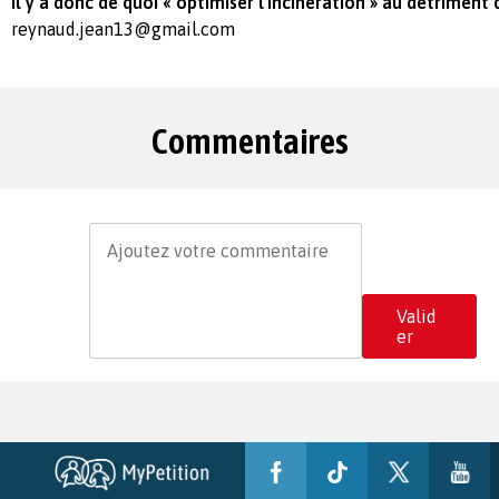
Il y a donc de quoi « optimiser l'incinération » au détriment
reynaud.jean13@gmail.com
Commentaires
Valid
er