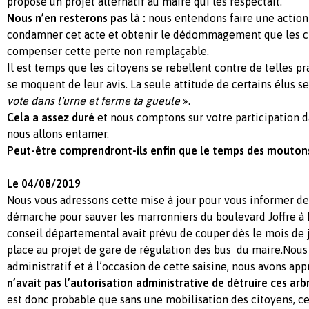
proposé un projet alternatif au maire qui les respectait.
Nous n’en resterons pas là :
nous entendons faire une action
condamner cet acte et obtenir le dédommagement que les c
compenser cette perte non remplaçable.
Il est temps que les citoyens se rebellent contre de telles p
se moquent de leur avis. La seule attitude de certains élus 
vote dans l’urne et ferme ta gueule
».
Cela a assez duré
et nous comptons sur votre participation d
nous allons entamer.
Peut-être comprendront-ils enfin que le temps des moutons 
Le 04/08/2019
Nous vous adressons cette mise à jour pour vous informer de
démarche pour sauver les marronniers du boulevard Joffre à
conseil départemental avait prévu de couper dès le mois de ju
place au projet de gare de régulation des bus du maire.Nous 
administratif et à l’occasion de cette saisine, nous avons ap
n’avait pas l’autorisation administrative de détruire ces
arb
est donc probable que sans une mobilisation des citoyens, ce