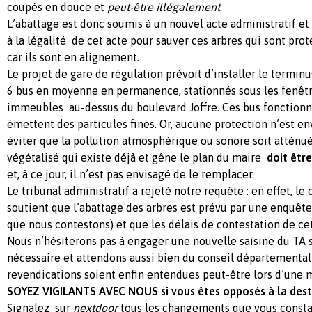
coupés en douce et
peut-être illégalement
.
L’abattage est donc soumis à un nouvel acte administratif et 
à la légalité de cet acte pour sauver ces arbres qui sont pro
car ils sont en alignement.
Le projet de gare de régulation prévoit d’installer le terminu
6 bus en moyenne en permanence, stationnés sous les fenêtr
immeubles au-dessus du boulevard Joffre. Ces bus fonctionn
émettent des particules fines. Or, aucune protection n’est e
éviter que la pollution atmosphérique ou sonore soit atténuée
végétalisé qui existe déjà et gêne le plan du maire
doit êtr
et, à ce jour, il n’est pas envisagé de le remplacer.
Le tribunal administratif a rejeté notre requête : en effet, l
soutient que l’abattage des arbres est prévu par une enquêt
que nous contestons) et que les délais de contestation de ce
Nous n’hésiterons pas à engager une nouvelle saisine du TA s
nécessaire et attendons aussi bien du conseil départemental
revendications soient enfin entendues peut-être lors d’une 
SOYEZ VIGILANTS AVEC NOUS si vous êtes opposés à la destru
Signalez sur
nextdoor
tous les changements que vous constat