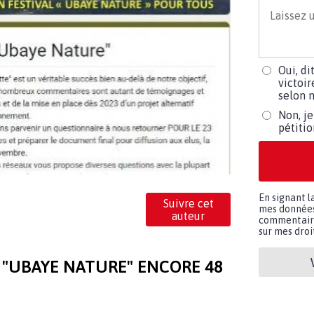
Oui, di
victoir
selon m
Non, je
pétiti
En signant l
Suivre cet
mes données 
auteur
commentaires
sur mes droit
 "UBAYE NATURE" ENCORE 48