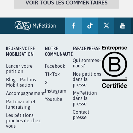
VOIR TOUS LES COMMENTAIRES
RÉUSSIR VOTRE
NOTRE
ESPACE PRESSE
MOBILISATION
COMMUNAUTÉ
Qui sommes-
nous?
Lancer votre
Facebook
pétition
Nos pétitions
TikTok
dans la
Blog - Parlons
X
presse
Mobilisation
Instagram
MyPetition
Accompagnement
dans la
Youtube
Partenariat et
presse
fundraising
Contact
Les pétitions
presse
proches de chez
vous