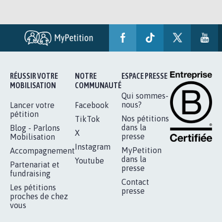
RÉUSSIR VOTRE
NOTRE
ESPACE PRESSE
MOBILISATION
COMMUNAUTÉ
Qui sommes-
nous?
Lancer votre
Facebook
pétition
Nos pétitions
TikTok
dans la
Blog - Parlons
X
presse
Mobilisation
Instagram
MyPetition
Accompagnement
dans la
Youtube
Partenariat et
presse
fundraising
Contact
Les pétitions
presse
proches de chez
vous