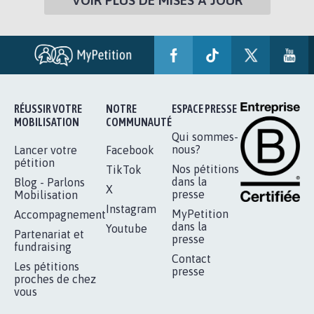
VOIR PLUS DE MISES À JOUR
RÉUSSIR VOTRE
NOTRE
ESPACE PRESSE
MOBILISATION
COMMUNAUTÉ
Qui sommes-
nous?
Lancer votre
Facebook
pétition
Nos pétitions
TikTok
dans la
Blog - Parlons
X
presse
Mobilisation
Instagram
MyPetition
Accompagnement
dans la
Youtube
Partenariat et
presse
fundraising
Contact
Les pétitions
presse
proches de chez
vous