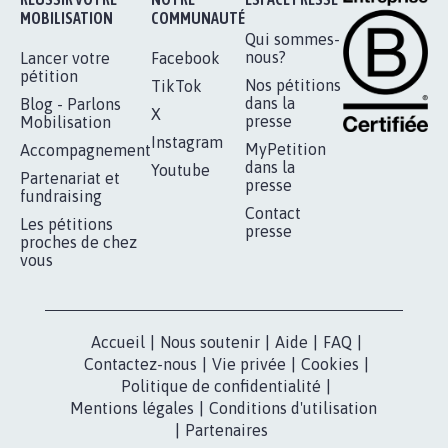
RÉUSSIR VOTRE
NOTRE
ESPACE PRESSE
MOBILISATION
COMMUNAUTÉ
Qui sommes-
nous?
Lancer votre
Facebook
pétition
Nos pétitions
TikTok
dans la
Blog - Parlons
X
presse
Mobilisation
Instagram
MyPetition
Accompagnement
dans la
Youtube
Partenariat et
presse
fundraising
Contact
Les pétitions
presse
proches de chez
vous