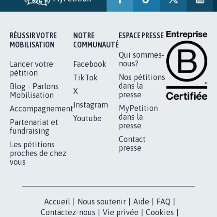
RÉUSSIR VOTRE
NOTRE
ESPACE PRESSE
MOBILISATION
COMMUNAUTÉ
Qui sommes-
nous?
Lancer votre
Facebook
pétition
Nos pétitions
TikTok
dans la
Blog - Parlons
X
presse
Mobilisation
Instagram
MyPetition
Accompagnement
dans la
Youtube
Partenariat et
presse
fundraising
Contact
Les pétitions
presse
proches de chez
vous
Accueil
|
Nous soutenir
|
Aide
|
FAQ
|
Contactez-nous
|
Vie privée
|
Cookies
|