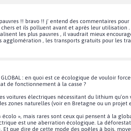
pauvres !! bravo !! j' entend des commentaires pour
s chers et ils polluent avant et après leur utilisatio
nalisent les plus pauvres , il vaudrait mieux encourag
s agglomération , les transports gratuits pour les tra
GLOBAL : en quoi est ce écologique de vouloir forcer
tat de fonctionnement à la casse ?
des voitures électriques nécessitant du lithium qu’on
s zones naturelles (voir en Bretagne ou un projet es
 « écolo », mais rares sont ceux qui pensent à la glob
ctrique est une aberration écologique. La déforesta
re. Et que dire de cette mode des poêles à bois, moy