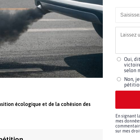
Oui, di
victoir
selon m
Non, je
pétiti
nsition écologique et de la cohésion des
En signant l
mes données 
commentaires
sur mes droit
pétition