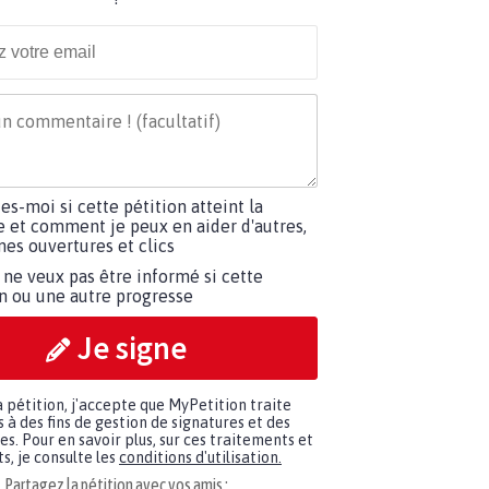
tes-moi si cette pétition atteint la
e et comment je peux en aider d'autres,
es ouvertures et clics
 ne veux pas être informé si cette
on ou une autre progresse
Je signe
a pétition, j'accepte que MyPetition traite
à des fins de gestion de signatures et des
. Pour en savoir plus, sur ces traitements et
s, je consulte les
conditions d'utilisation.
Partagez la pétition avec vos amis :