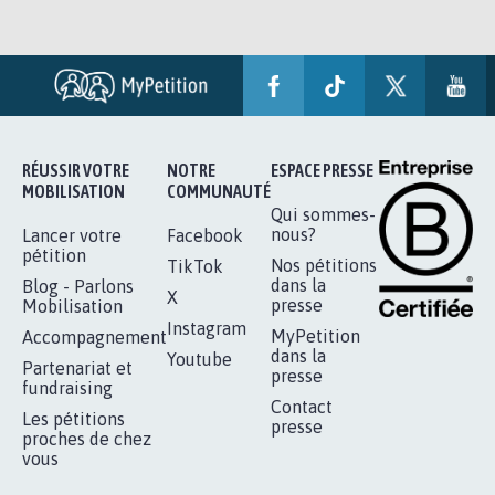
RÉUSSIR VOTRE
NOTRE
ESPACE PRESSE
MOBILISATION
COMMUNAUTÉ
Qui sommes-
nous?
Lancer votre
Facebook
pétition
Nos pétitions
TikTok
dans la
Blog - Parlons
X
presse
Mobilisation
Instagram
MyPetition
Accompagnement
dans la
Youtube
Partenariat et
presse
fundraising
Contact
Les pétitions
presse
proches de chez
vous