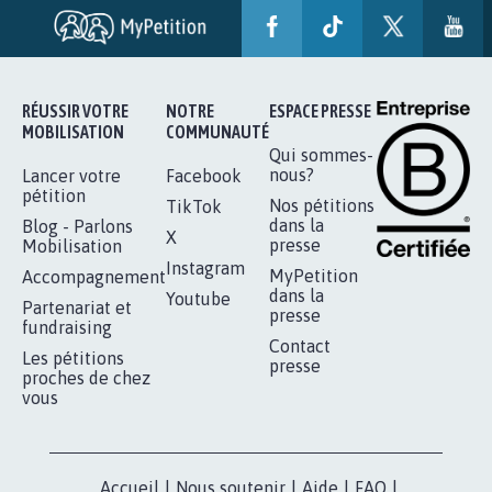
RÉUSSIR VOTRE
NOTRE
ESPACE PRESSE
MOBILISATION
COMMUNAUTÉ
Qui sommes-
nous?
Lancer votre
Facebook
pétition
Nos pétitions
TikTok
dans la
Blog - Parlons
X
presse
Mobilisation
Instagram
MyPetition
Accompagnement
dans la
Youtube
Partenariat et
presse
fundraising
Contact
Les pétitions
presse
proches de chez
vous
Accueil
|
Nous soutenir
|
Aide
|
FAQ
|