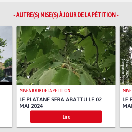
- AUTRE(S) MISE(S) À JOUR DE LA PÉTITION -
MISE À JOUR DE LA PÉTITION
MISE
LE PLATANE SERA ABATTU LE 02
LE 
MAI 2024
MAI
Lire