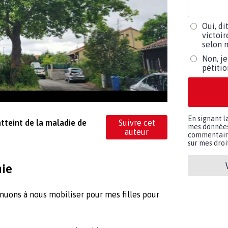
Oui, di
victoir
selon m
Non, je
pétiti
En signant l
atteint de la maladie de
Suivre cet
mes données 
auteur
commentaires
sur mes droit
nie
inuons à nous mobiliser pour mes filles pour