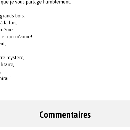
 que je vous partage humblement.
grands bois,
 la fois,
i-même,
 et qui m’aime!
ît,
tre mystère,
itaire,
,
irai."
Commentaires