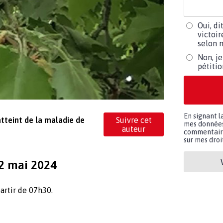
Oui, di
victoir
selon m
Non, je
pétiti
En signant l
atteint de la maladie de
Suivre cet
mes données 
auteur
commentaires
sur mes droit
02 mai 2024
artir de 07h30.