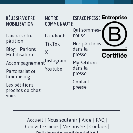
RÉUSSIR VOTRE
NOTRE
ESPACE PRESSE
MOBILISATION
COMMUNAUTÉ
Qui sommes-
nous?
Lancer votre
Facebook
pétition
Nos pétitions
TikTok
dans la
Blog - Parlons
X
presse
Mobilisation
Instagram
MyPetition
Accompagnement
dans la
Youtube
Partenariat et
presse
fundraising
Contact
Les pétitions
presse
proches de chez
vous
Accueil
|
Nous soutenir
|
Aide
|
FAQ
|
Contactez-nous
|
Vie privée
|
Cookies
|