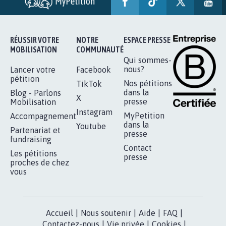
RÉUSSIR VOTRE
NOTRE
ESPACE PRESSE
MOBILISATION
COMMUNAUTÉ
Qui sommes-
nous?
Lancer votre
Facebook
pétition
Nos pétitions
TikTok
dans la
Blog - Parlons
X
presse
Mobilisation
Instagram
MyPetition
Accompagnement
dans la
Youtube
Partenariat et
presse
fundraising
Contact
Les pétitions
presse
proches de chez
vous
Accueil
|
Nous soutenir
|
Aide
|
FAQ
|
Contactez-nous
|
Vie privée
|
Cookies
|