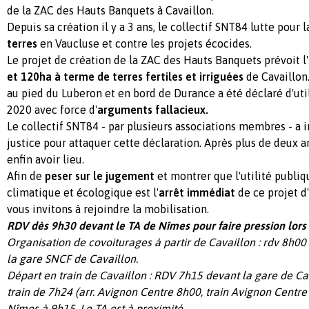
de la ZAC des Hauts Banquets à Cavaillon.
Depuis sa création il y a 3 ans, le collectif SNT84 lutte pour 
terres
en Vaucluse et contre les projets écocides.
Le projet de création de la ZAC des Hauts Banquets prévoit l'
et 120ha à terme de terres fertiles et irriguées
de Cavaillon
au pied du Luberon et en bord de Durance a été déclaré d'uti
2020 avec force d'
arguments fallacieux.
Le collectif SNT84 - par plusieurs associations membres - a 
justice pour attaquer cette déclaration. Après plus de deux an
enfin avoir lieu.
Afin de
peser sur le jugement
et montrer que l'utilité publiq
climatique et écologique est l'
arrêt immédiat
de ce projet d
vous invitons à rejoindre la mobilisation.
RDV dès 9h30 devant le TA de Nîmes pour faire pression lors 
Organisation de covoiturages à partir de Cavaillon : rdv 8h00 
la gare SNCF de Cavaillon.
Départ en train de Cavaillon : RDV 7h15 devant la gare de Ca
train de 7h24 (arr. Avignon Centre 8h00, train Avignon Centre
Nîmes à 9h15. Le TA est à proximité.