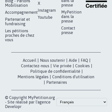
RÉUSSIR VOTRE
NOTRE
ESPACE PRESSE
MOBILISATION
COMMUNAUTÉ
Qui sommes-
nous?
Lancer votre
Facebook
pétition
Nos pétitions
TikTok
dans la
Blog - Parlons
X
presse
Mobilisation
Instagram
MyPetition
Accompagnement
dans la
Youtube
Partenariat et
presse
fundraising
Contact
Les pétitions
presse
proches de chez
vous
Accueil
|
Nous soutenir
|
Aide
|
FAQ
|