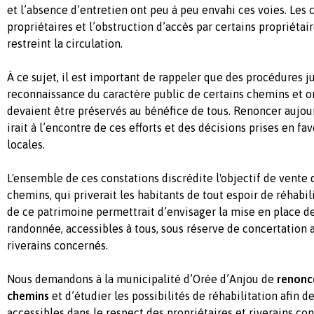
et l’absence d’entretien ont peu à peu envahi ces voies. Le
propriétaires et l’obstruction d’accès par certains propriétai
restreint la circulation.
À ce sujet, il est important de rappeler que des procédures j
reconnaissance du caractère public de certains chemins et on
devaient être préservés au bénéfice de tous. Renoncer aujour
irait à l’encontre de ces efforts et des décisions prises en f
locales.
L'ensemble de ces constations discrédite l'objectif de vente 
chemins, qui priverait les habitants de tout espoir de réhabil
de ce patrimoine permettrait d’envisager la mise en place d
randonnée, accessibles à tous, sous réserve de concertation a
riverains concernés.
Nous demandons à la municipalité d’Orée d’Anjou de
renonce
chemins
et d’étudier les possibilités de réhabilitation afin d
accessibles dans le respect des propriétaires et riverains co