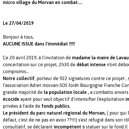
micro village du Morvan en combat....
Le 27/04/2019
Bonjour à tous,
AUCUNE ISSUE dans l'immédiat !!!!!
Ce 20 avril 2019, à l'invitation de
madame la maire de Lavaul
concertation sur ce projet, 2h30 de
débat intense
n'ont débo
compromis...
Notre collectif
, porteur de 922 signatures contre ce projet 
l'association Adret morvan-SOS forêt Bourgogne Franche Com
grande majorité de
la population locale ,
a combattu envers 
écocide
ayant pour seul objectif d'intensifier l'exploitation
i
privées à l'aide de
fonds publics.
Le président du parc naturel régional du Morvan,
( pour qui 
défaut, c'est de ne pas en avoir ??!!!) s'est réfugié dans son 
consultatif, se déclarant
incompétent
à statuer sur le fond.I