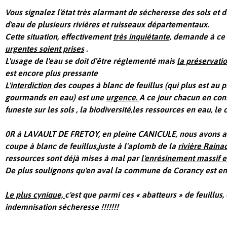
Vous signalez l'état très alarmant de sécheresse des sols et 
d'eau de plusieurs rivières et ruisseaux départementaux.
Cette situation, effectivement
très inquiétante,
demande à ce
urgentes soient prises
.
L'usage de l'eau se doit d’être réglementé mais
la préservati
est encore plus pressante
L'interdiction
des coupes à blanc de feuillus (qui plus est au p
gourmands en eau) est une
urgence.
A ce jour chacun en con
funeste sur les sols , la biodiversité,les ressources en eau, le clim
0R à LAVAULT DE FRETOY, en pleine CANICULE, nous avons as
coupe à blanc de feuillus,juste à l'aplomb de la
rivière Raina
ressources sont déjà mises à mal par
l'enrésinement massif 
De plus soulignons qu'en aval la commune de Corancy est e
Le plus cynique,
c'est que parmi ces « abatteurs » de feuillus
indemnisation sécheresse !!!!!!!