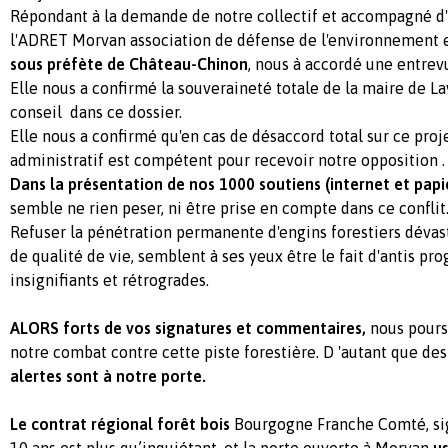
Répondant à la demande de notre collectif et accompagné d
l'ADRET Morvan association de défense de l'environnement e
sous préfète de Château-Chinon
, nous à accordé une entrev
Elle nous a confirmé la souveraineté totale de la maire de La
conseil dans ce dossier.
Elle nous a confirmé qu'en cas de désaccord total sur ce proje
administratif est compétent pour recevoir notre opposition .
Dans la présentation de nos 1000 soutiens (internet et papi
semble ne rien peser, ni être prise en compte dans ce conflit
Refuser la pénétration permanente d'engins forestiers dévast
de qualité de vie, semblent à ses yeux être le fait d'antis pr
insignifiants et rétrogrades.
ALORS forts de vos signatures et commentaires,
nous pours
notre combat contre cette piste forestière. D 'autant que des
alertes sont à notre porte.
Le contrat régional forêt bois
Bourgogne Franche Comté, si
10 ans est plus qu’inquiétant, et la porte ouverte à Morvan
us