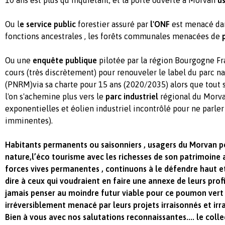
Ou l
e service public
forestier assuré par
l'ONF
est menacé dan
fonctions ancestrales , les forêts communales menacées de
Ou une
enquête publique
pilotée par la région Bourgogne F
cours (très discrètement) pour renouveler le label du parc n
(PNRM)via sa charte pour 15 ans (2020/2035) alors que tou
l'on s'achemine plus vers le
parc industriel
régional du Morva
exponentielles et éolien industriel incontrôlé pour ne parle
imminentes).
Habitants permanents ou saisonniers , usagers du Morvan pou
nature,l’éco tourisme avec les richesses de son patrimoine 
forces vives permanentes , continuons à le défendre haut et
dire à ceux qui voudraient en faire une annexe de leurs prof
jamais penser au moindre futur viable pour ce poumon ver
irréversiblement menacé par leurs projets irraisonnés et irr
Bien à vous avec nos salutations reconnaissantes.... le colle