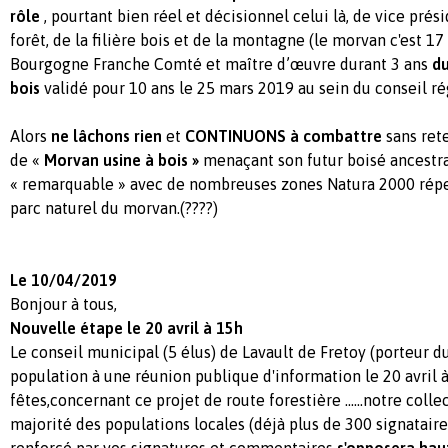
rôle
, pourtant bien réel et décisionnel celui là, de vice prés
forêt, de la filière bois et de la montagne (le morvan c'est 1
Bourgogne Franche Comté et maître d’œuvre durant 3 ans
du
bois
validé pour 10 ans le 25 mars 2019 au sein du conseil ré
Alors
ne lâchons rien
et
CONTINUONS à combattre
sans ret
de «
Morvan usine à bois »
menaçant son futur boisé ancestra
« remarquable » avec de nombreuses zones Natura 2000 rép
parc naturel du morvan.(????)
Le 10/04/2019
Bonjour à tous,
Nouvelle étape le 20 avril à 15h
Le conseil municipal (5 élus) de Lavault de Fretoy (porteur du
population à une réunion publique d'information le 20 avril à
fêtes,concernant ce projet de route forestière …...notre colle
majorité des populations locales (déjà plus de 300 signataires
renforcé par vos signatures et commentaires
s'opposera haut