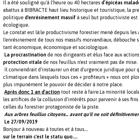
Il a été souligné qu'à l'heure ou 40 hectares
d’épicéas mala
abattus à BIBRACTE haut lieu historique et touristique, la p
politique
d'enrésinement massif
à seul but productiviste est
écologique.
Le constat est là:le productivisme forestier mené depuis les
l'enrésinement de tous nos massifs morvandiaux, débouche 
tant économique, économique et sociologique.
La procrastination
de nos dirigeants et élus face aux actions
protection vitale
de nos feuillus n'est vraiment pas de mise.
Il conviendrait d'instaurer un état d'urgence juridique pour 
climatique dans lesquels tous ces « profiteurs » nous ont plo
plus impunément le pouvoir de décider à notre place.
Après donc 1 an d'action
tout reste à faire.La minorité local
les artifices de la collusion d'intérêts pour parvenir à ses fin
celles du forestier protagoniste de la piste.
Aux arbres feuillus citoyens... avant qu'il ne soit définitivemen
Le 27/09/2019
Bonjour à nouveau à toutes et à tous....
sur le terrain c'est le statu quo....