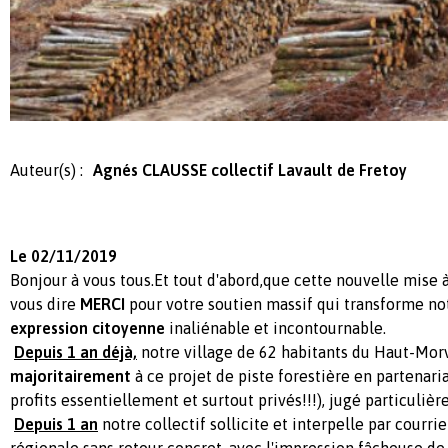
Auteur(s) :
Agnés CLAUSSE collectif Lavault de Fretoy
Le 02/11/2019
Bonjour à vous tous.Et tout d'abord,que cette nouvelle mise à 
vous dire
MERCI
pour votre soutien massif qui transforme no
expression citoyenne
inaliénable et incontournable.
Depuis 1 an déjà,
notre village de 62 habitants du Haut-Mo
majoritairement
à ce projet de piste forestière en partenaria
profits essentiellement et surtout privés!!!), jugé particuliè
Depuis 1 an
notre collectif sollicite et interpelle par courri
régionale sans retour concret, avec l'impression fâcheuse de