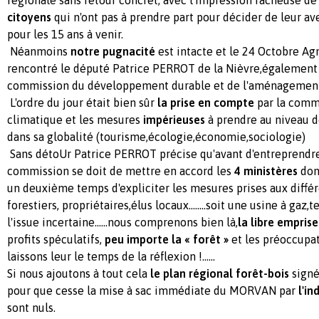
citoyens
qui n'ont pas à prendre part pour décider de leur a
pour les 15 ans à venir.
Néanmoins
notre pugnacité
est intacte et le 24 Octobre Agn
rencontré le député Patrice PERROT de la Nièvre,égalemen
commission du développement durable et de l'aménagement 
L'ordre du jour était bien sûr
la prise en compte
par la comm
climatique et les mesures
impérieuses
à prendre au niveau de
dans sa globalité (tourisme,écologie,économie,sociologie)
Sans détoUr Patrice PERROT précise qu'avant d'entreprendre 
commission se doit de mettre en accord les
4 ministères
don
un deuxième temps d'expliciter les mesures prises aux différ
forestiers, propriétaires,élus locaux........soit une usine à gaz
l'issue incertaine......nous comprenons bien là,
la libre emprise
profits spéculatifs,
peu importe la
« forêt »
et les préoccupat
laissons leur le temps de la réflexion !......
Si nous ajoutons à tout cela
le plan régional forêt-bois
signé
pour que cesse la mise à sac immédiate du MORVAN par
l'in
sont nuls.