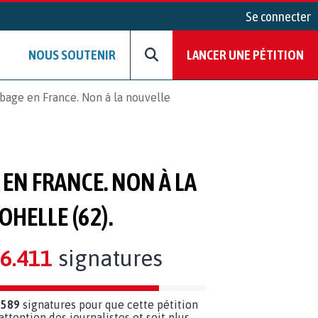
Se connecter
NOUS SOUTENIR
LANCER UNE PÉTITION
obage en France. Non à la nouvelle
EN FRANCE. NON À LA
HELLE (62).
6.411
signatures
 589
signatures pour que cette pétition
’attention des journalistes et soit plus