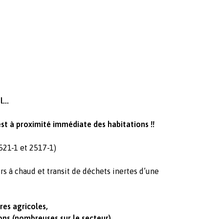
...
t à proximité immédiate des habitations !!
521-1 et 2517-1)
s à chaud et transit de déchets inertes d’une
res agricoles,
ns (nombreuses sur le secteur),