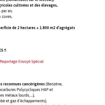
ricoles cultivées et des élevages,
 par an,
6 cuves,
perficie de 2 hectares + 1.800 m2 d’agrégats
 !!
Reportage Envoyé Spécial
ces reconnues cancérigènes
(Benzène,
ocarbures Polycycliques HAP et
s métaux lourds, …),
obé et gaz d’échappements),