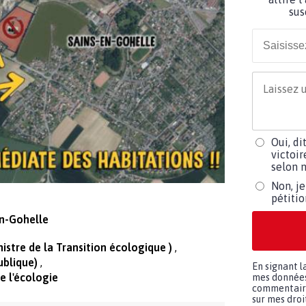
sus
Oui, di
victoir
selon m
Non, je
pétiti
n-Gohelle
nistre de la Transition écologique )
ublique)
En signant l
e l'écologie
mes données 
commentaires
sur mes droit