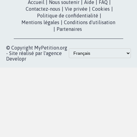
MyPetition
Accompagnement
dans la
Youtube
Partenariat et
presse
fundraising
Contact
Les pétitions
presse
proches de chez
vous
Accueil
|
Nous soutenir
|
Aide
|
FAQ
|
Contactez-nous
|
Vie privée
|
Cookies
|
Politique de confidentialité
|
Mentions légales
|
Conditions d'utilisation
|
Partenaires
© Copyright MyPetition.org
- Site réalisé par l'agence
Developr