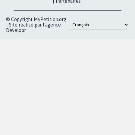
proches de chez
vous
Accueil
|
Nous soutenir
|
Aide
|
FAQ
|
Contactez-nous
|
Vie privée
|
Cookies
|
Politique de confidentialité
|
Mentions légales
|
Conditions d'utilisation
|
Partenaires
© Copyright MyPetition.org
- Site réalisé par l'agence
Developr