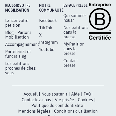
Je signe
RÉUSSIR VOTRE
NOTRE
ESPACE PRESSE
MOBILISATION
COMMUNAUTÉ
Qui sommes-
nous?
Lancer votre
Facebook
pétition
Nos pétitions
TikTok
dans la
Blog - Parlons
X
presse
Mobilisation
Instagram
MyPetition
Accompagnement
dans la
Youtube
Partenariat et
presse
fundraising
Contact
Les pétitions
presse