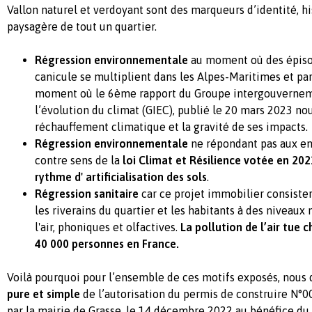
Vallon naturel et verdoyant sont des marqueurs d’identité, hi
paysagère de tout un quartier.
Régression environnementale
au moment où des
épis
canicule se multiplient dans les Alpes-Maritimes et pa
moment où le 6ème rapport du Groupe intergouverneme
l’évolution du climat (GIEC), publié le 20 mars 2023 no
réchauffement climatique et la gravité de ses impacts.
Régression environnementale
ne répondant pas aux en
contre sens de la
loi Climat et Résilience votée en 202
rythme d' artificialisation des sols
.
Régression sanitaire
car ce
projet immobilier consister
les riverains du quartier et les habitants à des niveaux 
l'air, phoniques et olfactives.
La pollution de l’air tue
40 000 personnes en France.
Voilà pourquoi pour l’ensemble de ces motifs exposés, nou
pure et simple
de l’autorisation du permis de construire N°
par la mairie de Grasse, le 14 décembre 2022 au bénéfice d