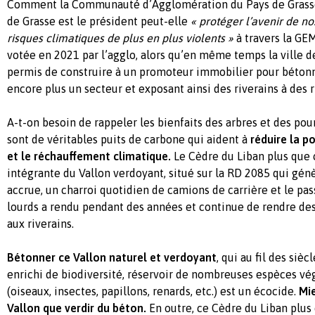
Comment la Communauté d’Agglomération du Pays de Grasse
de Grasse est le président peut-elle
« protéger l’avenir de nos
risques climatiques de plus en plus violents »
à travers la GE
votée en 2021 par l’agglo, alors qu’en même temps la ville d
permis de construire à un promoteur immobilier pour bétonne
encore plus un secteur et exposant ainsi des riverains à des 
A-t-on besoin de rappeler les bienfaits des arbres et des poum
sont de véritables puits de carbone qui aident à
réduire la p
et le réchauffement climatique.
Le Cèdre du Liban plus que 
intégrante du Vallon verdoyant, situé sur la RD 2085 qui gén
accrue, un charroi quotidien de camions de carrière et le pa
lourds a rendu pendant des années et continue de rendre de
aux riverains.
Bétonner ce Vallon naturel et verdoyant
, qui au fil des sièc
enrichi de biodiversité, réservoir de nombreuses espèces vé
(oiseaux, insectes, papillons, renards, etc.) est un écocide.
Mie
Vallon que verdir du béton.
En outre, ce Cèdre du Liban plus