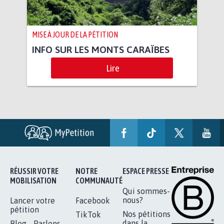
MISE À JOUR DE LA PÉTITION
INFO SUR LES MONTS CARAÏBES
Lire
RÉUSSIR VOTRE
NOTRE
ESPACE PRESSE
MOBILISATION
COMMUNAUTÉ
Qui sommes-
nous?
Lancer votre
Facebook
pétition
Nos pétitions
TikTok
dans la
Blog - Parlons