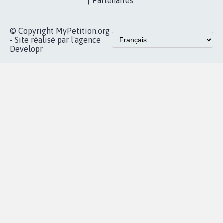
vous
Accueil
|
Nous soutenir
|
Aide
|
FAQ
|
Contactez-nous
|
Vie privée
|
Cookies
|
Politique de confidentialité
|
Mentions légales
|
Conditions d'utilisation
|
Partenaires
© Copyright MyPetition.org
- Site réalisé par l'agence
Developr