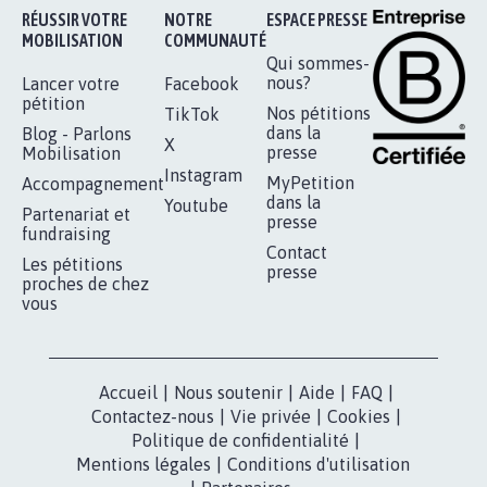
Je signe
RÉUSSIR VOTRE
NOTRE
ESPACE PRESSE
MOBILISATION
COMMUNAUTÉ
Qui sommes-
nous?
Lancer votre
Facebook
pétition
Nos pétitions
TikTok
dans la
Blog - Parlons
X
presse
Mobilisation
Instagram
MyPetition
Accompagnement
dans la
Youtube
Partenariat et
presse
fundraising
Contact
Les pétitions
presse
proches de chez