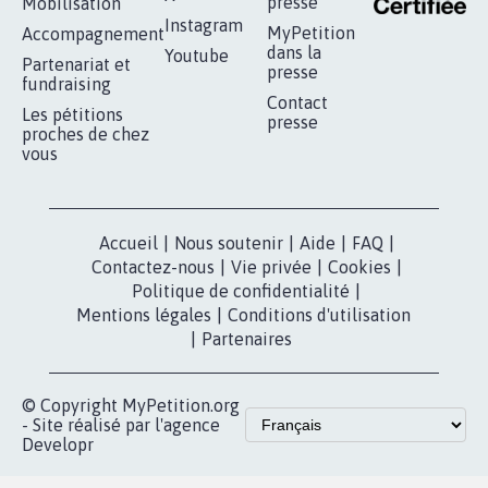
RÉUSSIR VOTRE
NOTRE
ESPACE PRESSE
MOBILISATION
COMMUNAUTÉ
Qui sommes-
nous?
Lancer votre
Facebook
pétition
Nos pétitions
TikTok
dans la
Blog - Parlons
X
presse
Mobilisation
Instagram
MyPetition
Accompagnement
dans la
Youtube
Partenariat et
presse
fundraising
Contact
Les pétitions
presse
proches de chez
vous
Accueil
|
Nous soutenir
|
Aide
|
FAQ
|
Contactez-nous
|
Vie privée
|
Cookies
|