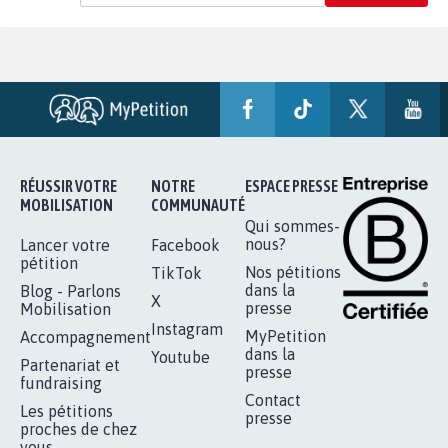
RÉUSSIR VOTRE
NOTRE
ESPACE PRESSE
MOBILISATION
COMMUNAUTÉ
Qui sommes-
nous?
Lancer votre
Facebook
pétition
Nos pétitions
TikTok
dans la
Blog - Parlons
X
presse
Mobilisation
Instagram
MyPetition
Accompagnement
dans la
Youtube
Partenariat et
presse
fundraising
Contact
Les pétitions
presse
proches de chez
vous